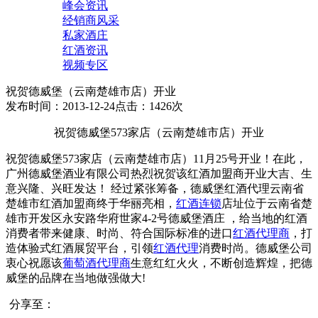
峰会资讯
经销商风采
私家酒庄
红酒资讯
视频专区
祝贺德威堡（云南楚雄市店）开业
发布时间：2013-12-24
点击：1426次
祝贺德威堡573家店（云南楚雄市店）开业
祝贺德威堡573家店（云南楚雄市店）11月25号开业！在此，
广州德威堡酒业有限公司热烈祝贺该红酒加盟商开业大吉、生
意兴隆、兴旺发达！ 经过紧张筹备，德威堡红酒代理云南省
楚雄市红酒加盟商终于华丽亮相，
红酒连锁
店址位于云南省楚
雄市开发区永安路华府世家4-2号德威堡酒庄 ，给当地的红酒
消费者带来健康、时尚、符合国际标准的进口
红酒代理商
，打
造体验式红酒展贸平台，引领
红酒代理
消费时尚。德威堡公司
衷心祝愿该
葡萄酒代理商
生意红红火火，不断创造辉煌，把德
威堡的品牌在当地做强做大!
分享至：