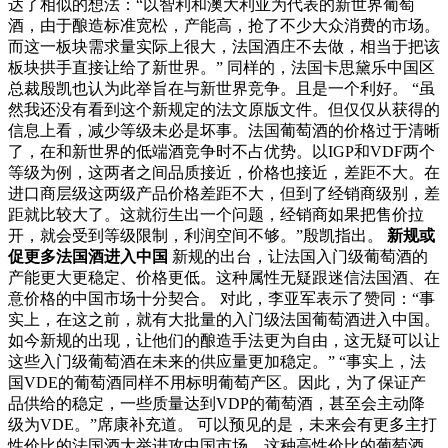
达了相似的想法：“以智利和澳大利亚为代表的新世界葡萄
酒，由于酿造标准宽松，产能高，抢了不少大众消费的市场。
而这一板块需求量实际上很大，法国酒庄不去做，相当于把该
板块拱手直接让给了新世界。” 同样的，法国卡思黛乐中国区
总裁殷凯也认为此举旨在与新世界竞争。且是一个利好。 “虽
然我还没有看到这个新规定的法文原版文件。但仅仅从获得的
信息上看，减少等级未必是坏事。法国葡萄酒的价格过于清晰
了，在和新世界的低端酒竞争时不占优势。以IGP和VDF两个
等级为例，这两者之间品质接近，价格也接近，差距不大。在
进口商层级这两级产品价格差距不大，但到了经销商级别，差
距就比较大了。这就衍生出一个问题，经销商如果把售价拉
开，就会受到等级限制，利润空间不够。”殷凯指出。
新规或
促更多法国酒进入中国
新规的出台，让法国入门级葡萄酒的
产能更大更稳定、价格更低。这种属性无疑跟迷信法国酒、在
意价格的中国市场十分契合。 对此，李亚军表示了赞同：“事
实上，在这之前，就有大批量的入门级法国葡萄酒进入中国。
如今新规的出现，让他们的酿造手法更为自由，这无疑可以让
这些入门级葡萄酒在未来的供应量更加稳定。” “事实上，法
国VDE的葡萄酒同样不用标明葡萄产区。因此，为了保证产
品供给的稳定，一些质量达到VDP的葡萄酒，甚至会主动降
级为VDE。”席康补充道。 可以预见的是，未来会有更多主打
性价比的法国酒大举进攻中国市场。这种高性价比的葡萄酒，