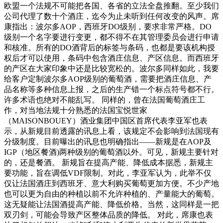
欧盟一个法规不可能把各国、各省的立法全盘推翻。至少我们
公司代理了数十个酒庄，迄今为止未听到任何改变的风声。席
康指出：波尔多AOP，西班牙DO级别，要求非常严格。DO
级别一个名字要进行变更，都不得不在其管理委员会进行申请
和核准。所有的DO酒背后的标签与条码，也都是要该机构授
权后才可以使用，条码中包含酒庄信息、产区信息。而西班牙
的产区在大家印象中还是比较宽松的。波尔多同样如此，我要
给客户定制波尔多AOP级别的葡萄酒，需要把酒庄信息、产
品名称等多种信息上报，之后的生产错一个标点符号都不行。
许多术语也绝对不能乱写。 同样的，曾在法国葡萄酒庄工
作，对当地法规十分熟悉的法国宝悦世家
（MAISONBOUEY）酒业集团中国区首席代表李亚军也表
示，从新规目前透露的讯息上看，该规定不会影响到法国现有
分级制度。目前曝出的讯息也明确指出——新规是在AOP及
IGP（地区餐酒)两种级别的葡萄酒以外。可见，新规主要针对
的，还是餐酒。 新规旨在提高产能、降低成本据悉，新规主
要功能，旨在调低VDF限制。对此，李亚军认为，此举不仅
仅让法国酒庄到西班牙、意大利购买葡萄更加方便。不少产地
也可以更为自由的种植以前不允许种植的、产量能大的葡萄。
这无疑能让法国酒提高产能、降低价格。当然，这同样是一把
双刃剑，可能会导致产区整体品质的降低。 对此，席康也表