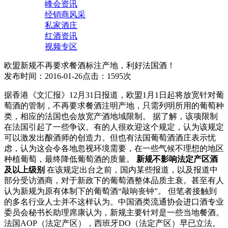
峰会资讯
经销商风采
私家酒庄
红酒资讯
视频专区
欧盟新规不再要求餐酒标注产地，利好法国酒！
发布时间：2016-01-26
点击：1595次
据香港《文汇报》12月31日报道，欧盟1月1日起将放宽针对葡
萄酒的管制，不再要求餐酒注明产地，只需列明所用的葡萄种
类，相应的法国也会放宽产酒地域限制。 据了解，该项限制
在法国引起了一些争议。有的人很欢迎这个规定，认为该规定
可以激发出酿酒师的创造力。但也有法国葡萄酒酒庄表示忧
虑，认为这会令各地忽视环境需要，在一些气候不理想的地区
种植葡萄，最终降低葡萄酒的质量。
新规不影响法定产区酒
及以上级别
在该规定出台之前，国内某些报道，以及报道中
部分受访酒商，对于新政下的葡萄酒整体品质主衰。甚至有人
认为新规为原有体制下的葡萄酒“敲响丧钟”。 但笔者接触到
的多名行业人士并不这样认为。中国酒类流通协会进口酒专业
委员会秘书长助理席康认为，新规主要针对是一些当地餐酒。
法国AOP（法定产区），西班牙DO（法定产区）早已立法。