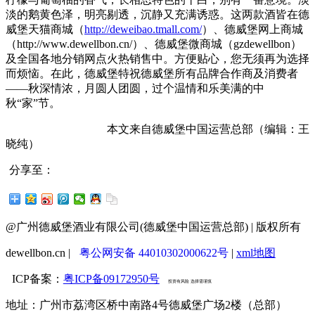
淡的鹅黄色泽，明亮剔透，沉静又充满诱惑。这两款酒皆在德
威堡天猫商城（
http://deweibao.tmall.com/
）、德威堡网上商城
（http://www.dewellbon.cn/）、德威堡微商城（gzdewellbon）
及全国各地分销网点火热销售中。方便贴心，您无须再为选择
而烦恼。在此，德威堡特祝德威堡所有品牌合作商及消费者
——秋深情浓，月圆人团圆，过个温情和乐美满的中
秋“家”节。
本文来自德威堡中国运营总部（编辑：王
晓纯）
分享至：
@广州德威堡酒业有限公司(德威堡中国运营总部) | 版权所有
dewellbon.cn |
粤公网安备 44010302000622号
|
xml地图
ICP备案：
粤ICP备09172950号
投资有风险 选择需谨慎
地址：广州市荔湾区桥中南路4号德威堡广场2楼（总部）