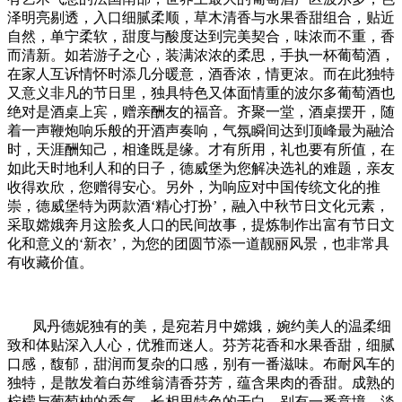
泽明亮剔透，入口细腻柔顺，草木清香与水果香甜组合，贴近
自然，单宁柔软，甜度与酸度达到完美契合，味浓而不重，香
而清新。如若游子之心，装满浓浓的柔思，手执一杯葡萄酒，
在家人互诉情怀时添几分暖意，酒香浓，情更浓。而在此独特
又意义非凡的节日里，独具特色又体面情重的波尔多葡萄酒也
绝对是酒桌上宾，赠亲酬友的福音。齐聚一堂，酒桌摆开，随
着一声鞭炮响乐般的开酒声奏响，气氛瞬间达到顶峰最为融洽
时，天涯酬知己，相逢既是缘。才有所用，礼也要有所值，在
如此天时地利人和的日子，德威堡为您解决选礼的难题，亲友
收得欢欣，您赠得安心。另外，为响应对中国传统文化的推
崇，德威堡特为两款酒‘精心打扮’，融入中秋节日文化元素，
采取嫦娥奔月这脍炙人口的民间故事，提炼制作出富有节日文
化和意义的‘新衣’，为您的团圆节添一道靓丽风景，也非常具
有收藏价值。
凤丹德妮独有的美，是宛若月中嫦娥，婉约美人的温柔细
致和体贴深入人心，优雅而迷人。芬芳花香和水果香甜，细腻
口感，馥郁，甜润而复杂的口感，别有一番滋味。布耐风车的
独特，是散发着白苏维翁清香芬芳，蕴含果肉的香甜。成熟的
柠檬与葡萄柚的香气，长相思特色的干白，别有一番意境。淡