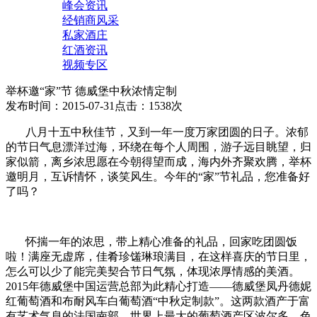
峰会资讯
经销商风采
私家酒庄
红酒资讯
视频专区
举杯邀“家”节 德威堡中秋浓情定制
发布时间：2015-07-31
点击：1538次
八月十五中秋佳节，又到一年一度万家团圆的日子。浓郁
的节日气息漂洋过海，环绕在每个人周围，游子远目眺望，归
家似箭，离乡浓思愿在今朝得望而成，海内外齐聚欢腾，举杯
邀明月，互诉情怀，谈笑风生。今年的“家”节礼品，您准备好
了吗？
怀揣一年的浓思，带上精心准备的礼品，回家吃团圆饭
啦！满座无虚席，佳肴珍馐琳琅满目，在这样喜庆的节日里，
怎么可以少了能完美契合节日气氛，体现浓厚情感的美酒。
2015年德威堡中国运营总部为此精心打造——德威堡凤丹德妮
红葡萄酒和布耐风车白葡萄酒“中秋定制款”。这两款酒产于富
有艺术气息的法国南部，世界上最大的葡萄酒产区波尔多，色