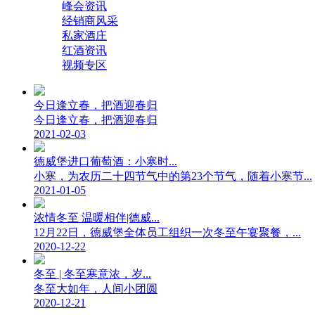
峰会资讯
经销商风采
私家酒庄
红酒资讯
视频专区
今日逢立春，把酒迎春归
今日逢立春，把酒迎春归
2021-02-03
德威堡进口葡萄酒：小寒时...
小寒，为农历二十四节气中的第23个节气，随着小寒节...
2021-01-05
浓情冬至 温暖相伴|德威...
12月22日，德威堡全体员工组织一次冬至午宴聚餐，...
2020-12-22
冬至 | 冬至寒意浓，岁...
冬至大如年，人间小团圆
2020-12-21